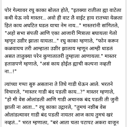
पोरं गेल्यावर रघु काका बोलत होते, "इतक्या रातीला ह्या वाटेला
कधी येऊ नये मास्तर... अवो ही वाट लै वाईट हाय रातच्या येळला
हितं काय अघटित घडल याचा नेम नाय..." मास्तरांनी सांगितले,
"अहो सभा संपली आणि एका आजारी मित्राला बघायला गेलो
म्हणून उशीर झाला यायला..." रघु काका म्हणाले, "फोन करून
कळवायच तरी आम्हाला उशीर झालाय म्हणून आम्ही धाडलं
असत तालुक्या परेन कुणालातरी तुम्हाला आणायला." मास्तर
हताशपणे म्हणाले, "असं काय होईल ह्याची कल्पना नव्हती
ना...!"
त्यांच्या गप्पा सुरु असताना ते तिघे गाडी घेऊन आले. भरतने
विचारले, "मास्तर गाडी बंद पडली काय...?" मास्तर म्हणाले,
"हो मी वेस ओलांडली आणि गाडी अचानक बंद पडली ती जुनी
झाली ना आता..." रघु काका उद्गारले, "तुमचं नशीब वेस
ओलांडल्यावर गाडी बंद पडली नायतर आज काय तुमचं खरं
नव्हतं..." भरत म्हणाला, "बरं आता चला पटापट अकरा वाजून