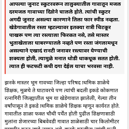
आपल्या जुनाट स्कुटरवरून तालुक्यातील गावातून मजल
दरमजल गावाच्या दिशेने चालले होते. त्यांची स्कुटर
अगदी जुनाट असल्या कारणाने तिला फार स्पीड नव्हता.
खेडेगावातील रस्ता म्हटल्यावर इतक्या रात्री चिटकूर
पाखरू पण त्या रस्त्याला फिरकत नसे, तसे मास्तर
भुताखेताला घाबरण्यातले नव्हते पण रस्ता जंगलामधून
असल्याने एखादं रानटी जनावर रस्त्यावर येण्याची
शक्यता होती, त्यामुळे मनात थोडी धाकधूक सतत होती.
त्यात ही फटफटी कधी दगा देईल याचा भरवसा नाही.
झनके मास्तर भूम गावच्या जिल्हा परिषद प्राथमिक शाळेचे
शिक्षक, मूळचे ते घाटावरचे पण त्यांची बदली इकडे कोकणात
रत्नागिरी जिल्ह्यातील भूम या खेडेगावात झालेली, गेल्या तीन
वर्षांपासून ते इकडे प्राथमिक शाळेचे शिक्षक म्हणून कार्यरत होते.
गावातील शाळा फक्त चौथी पर्येंत होती पुढील शिक्षणासाठी
मुलांना शेजारच्या बिबवेवडी गावात शाळेसाठी चार किलोमीटर