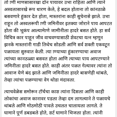
तो प्राणी माणसासारखा दोन पायावर उभा राहिला आणि त्याने
अस्वलासारखे रूप धारण केले, हे बदल होताना तो कांनठाळे
बसवणारे हुंकार देत होता, मास्तरांना काही सुचेनासे झाले. उभा
राहून तो अस्वलरूपी प्राणी जमिनीवर इतक्या जोराने पाय आपटत
होता की भूकंप आल्याप्रेमाणे जामीनीला हादरे बसत होते. हा सर्व
विचित्र प्रकार पाहून जीव वाचवण्यासाठी शेवटचा प्रयत्न म्हणून
झनके मास्तरांनी गाडी तिथेच सोडली आणि सर्व शक्ती एकवटून
पळायला सुरुवात केली. त्या प्राण्याच्या हुंकारण्याचा अवाज
त्यांच्या कानठळ्या बसवत होता आणि त्याच्या पाय आपटण्याने
जमिनीला हादरे बसत होते. काही अंतर पळत गेल्यावर त्यांना तो
आवाज येणे बंद झाले आणि जमिनीला हादरे बासणेही थांबले,
तेव्हा त्यांचा पळण्याचा वेग थोडा मंदावला.
त्याचवेळेस समोरून टॉर्चचा प्रकाश त्यांना दिसला आणि काही
लोकांचा अवाज कानावर पडला तेव्हा दम लागल्याने ते पळायचे
थांबले आणि मोठमोठी पावले उचलत चालायला लागले. ते
घामाने पूर्ण डबडबले होते, शर्ट घामाने भिजला होता. त्यांनी