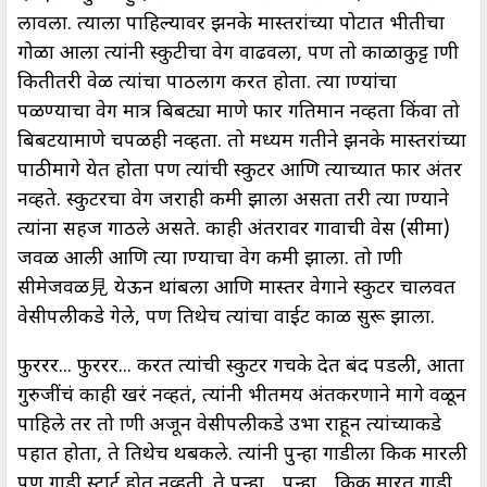
लावला. त्याला पाहिल्यावर झनके मास्तरांच्या पोटात भीतीचा
गोळा आला त्यांनी स्कुटीचा वेग वाढवला, पण तो काळाकुट्ट प्राणी
कितीतरी वेळ त्यांचा पाठलाग करत होता. त्या प्राण्यांचा
पळण्याचा वेग मात्र बिबट्या प्रमाणे फार गतिमान नव्हता किंवा तो
बिबटयाप्रमाणे चपळही नव्हता. तो मध्यम गतीने झनके मास्तरांच्या
पाठीमागे येत होता पण त्यांची स्कुटर आणि त्याच्यात फार अंतर
नव्हते. स्कुटरचा वेग जराही कमी झाला असता तरी त्या प्राण्याने
त्यांना सहज गाठले असते. काही अंतरावर गावाची वेस (सीमा)
जवळ आली आणि त्या प्राण्याचा वेग कमी झाला. तो प्राणी
सीमेजवळ見 येऊन थांबला आणि मास्तर वेगाने स्कुटर चालवत
वेसीपलीकडे गेले, पण तिथेच त्यांचा वाईट काळ सुरू झाला.
फुररर... फुररर... करत त्यांची स्कुटर गचके देत बंद पडली, आता
गुरुजींचं काही खरं नव्हतं, त्यांनी भीतमय अंतकरणाने मागे वळून
पाहिले तर तो प्राणी अजून वेसीपलीकडे उभा राहून त्यांच्याकडे
पहात होता, ते तिथेच थबकले. त्यांनी पुन्हा गाडीला किक मारली
पण गाडी स्टार्ट होत नव्हती. ते पुन्हा... पुन्हा... किक मारत गाडी