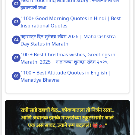
Heart Touching Marathi Story : स्मशांनातला बाप
हृदयस्पर्शी कथा
1100+ Good Morning Quotes in Hindi | Best
Inspirational Quotes
महाराष्ट्र दिन शुभेच्छा संदेश 2026 | Maharashstra
Day Status in Marathi
100 + Best Christmas wishes, Greetings in
Marathi 2025 | नाताळच्या शुभेच्छा संदेश २०२५
1100 + Best Attitude Quotes in English |
Manatlya Bhavna