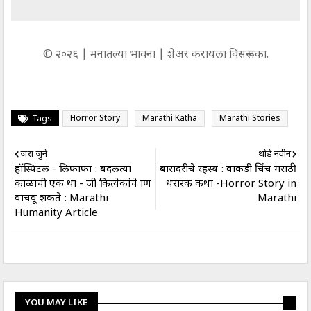
© २०२६ | मनातल्या भावना | शेअर करायला विसरू नका.
Horror Story
Marathi Katha
Marathi Stories
Tags
जरा जुने
थोडे नवीन
हॉस्पिटल - लिफाफा : बदलत्या
बारादरीचे रहस्य : वाकडी चिंच मराठी
काळाची एक प्रथा - जी कित्येकांचे प्राण
थरारक कथा -Horror Story in
वाचवू शकते : Marathi
Marathi
Humanity Article
YOU MAY LIKE