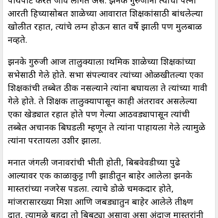
पायपीट करत जावे लागत असे. झनके गुरुजीना त्यांची पत्नी
आरती हिच्यासोबत शाळेच्या आवारात शिक्षकांसाठी बांधलेल्या
खोलीत रहात, त्यांचे लग्न होऊन सात वर्षे झाली पण मुलबाळ
नव्हते.
झनके गुरुजी आज तालुक्याला प्राथमिक शाळेच्या शिक्षकांच्या
सभेसाठी गेले होते. सभा संपल्यावर त्यांच्या ओळखीतल्या एका
शिक्षकांची तब्बेत ठीक नसल्याने त्यांना बघायला ते त्यांच्या गावी
गेले होते. ते शिक्षक तालुक्यापासून काही अंतरावर असलेल्या
एका खेड्यात रहात होते पण गेल्या आठवड्यापासून त्यांची
तब्बेत अचानक बिघडली म्हणून ते त्यांना पाहायला गेले त्यामुळे
त्यांना परतायला उशीर झाला.
मनात जंगली जनावरांची भीती होती, बिबवेवडीच्या पुढे
आल्यावर एक काळाकुट्ट प्राणी झाडीतून बाहेर आलेला झनके
मास्तरांच्या नजरेस पडला. त्याचे डोळे चमकदार होते,
मांजरासारख्या मिशा आणि जबड्यातुन बाहेर आलेले तीक्ष्ण
दात, त्यामुळे बहुदा तो बिबट्या असावा असा अंदाज मास्तरांनी