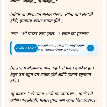
नांग्या: "मास्तर... वो मास्तर..."
(नांग्याच्या आवाजाने मास्तर थांबले, त्यांना धाप लागली
होती, हातपाय थरथर कापत होते.)
मन्या: "ओ मास्तर काय झालं...? धावत का सुटलाय..."
बारादरीचे रहस्य : वाकडी चिंच मराठी थरारक
ALSO READ :
कथा -Horror Story in Marathi
(मास्तरांना बोलण्याचे त्राण नव्हते, ते फक्त कमरेवर हात
ठेवून उभं राहून दम टाकत होते आणि हाताने खुणावत
होते.)
रघु काका: "अरे त्यांना आधी दम खाऊ द्या... दमलेत ते
आणि घाबरलेतही, मास्तर तुम्ही बसा आधी हित दगडावर"