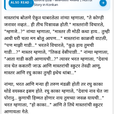
वेशीवरची हडळ - काेकणातील भयकथा | Horror
ALSO READ :
Story in Konkan
मास्तरांच बोलणे ऐकून घाबरलेला नांग्या म्हणाला, "ते कोण्ही
जनावर नव्हतं... ही तीच पिसावळ होती." मास्तरांनी विचारले,
"म्हणजे...?" नांग्या म्हणाला, "मास्तर ती मोठी कथा हाय... तुम्ही
आधी घरी चला मग बोलू आपण...." मास्तरांना काळजी वाटली,
"पण माझी गाडी..." भरतने विचारले, "कुठं हाय तुमची
गाडी....?" मास्तर म्हणाले, "तिकडं वेसीपाशी..." नांग्या म्हणाला,
"आता गाडी कशी आणायची...?" त्यावर भरत म्हणाला, "देवाचं
नाव घेत कसतरी जाऊ आणि मास्तरांची स्कुटर तेवढी आणू,
मास्तर आणि रघु काका तुम्ही इथेच थांबा..."
नांग्या, भरत आणि मन्या ही तरुण मंडळी होती तर रघु काका
थोडे वयस्कर इसम होते. रघु काका म्हणाले, "देवाचं नाव घेत जा
पोरानु... कुणाची हिम्मत होणार नाय तुमच्या जवळ यायची..."
भरत म्हणाला, "हो काका..." आणि ते तिघे मास्तरांची स्कुटर
आणायला गेले.