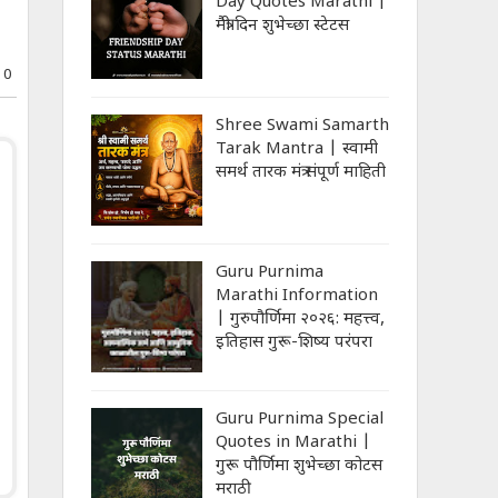
Day Quotes Marathi |
मैत्री दिन शुभेच्‍छा स्‍टेटस
0
Shree Swami Samarth
Tarak Mantra | स्वामी
समर्थ तारक मंत्र संपूर्ण माहिती
Guru Purnima
Marathi Information
| गुरुपौर्णिमा २०२६: महत्त्व,
इतिहास गुरू-शिष्य परंपरा
Guru Purnima Special
Quotes in Marathi |
गुरू पौर्णिमा शुभेच्‍छा कोटस
मराठी