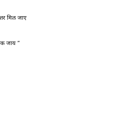
उत्तर मिल जाए
थक जाय ”