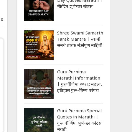
Day Quotes Marathi |
मैत्री दिन शुभेच्‍छा स्‍टेटस
0
Shree Swami Samarth
Tarak Mantra | स्वामी
समर्थ तारक मंत्र संपूर्ण माहिती
Guru Purnima
Marathi Information
| गुरुपौर्णिमा २०२६: महत्त्व,
इतिहास गुरू-शिष्य परंपरा
Guru Purnima Special
Quotes in Marathi |
गुरू पौर्णिमा शुभेच्‍छा कोटस
मराठी