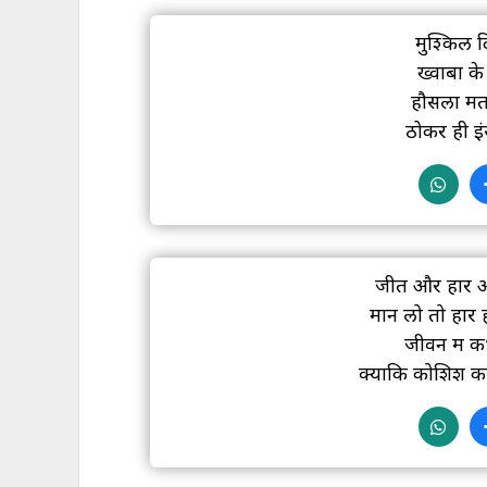
मुश्किलें 
ख्वाबों के
हौसला मत
ठोकरें ही 
जीत और हार आप
मान लो तो हार 
जीवन में क
क्योंकि कोशिश कर