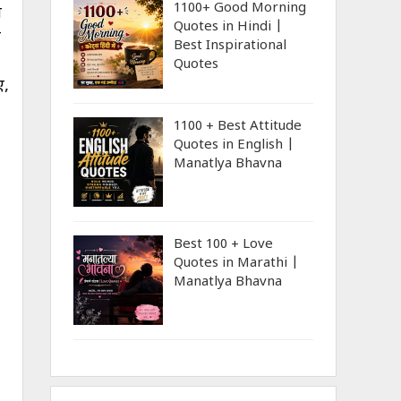
1100+ Good Morning
ा
Quotes in Hindi |
ं
Best Inspirational
Quotes
ए,
1100 + Best Attitude
Quotes in English |
Manatlya Bhavna
Best 100 + Love
Quotes in Marathi |
Manatlya Bhavna