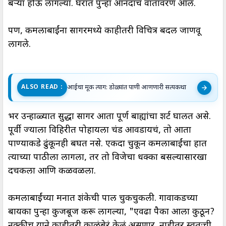
बऱ्या होऊ लागल्या. घरात पुन्हा आनंदाचं वातावरण आलं.
पण, कमलाबाईंना सागरमध्ये काहीतरी विचित्र बदल जाणवू
लागले.
आईचा मूक त्याग: डोळ्यांत पाणी आणणारी सत्यकथा
ALSO READ :
भर उन्हाळ्यात सुद्धा सागर आता पूर्ण बाह्यांचा शर्ट घालत असे.
पूर्वी ज्याला विहिरीत पोहायला प्रचंड आवडायचं, तो आता
पाण्याकडे ढुंकूनही बघत नसे. एकदा चुकून कमलाबाईंचा हात
त्याच्या पाठीला लागला, तर तो विजेचा धक्का बसल्यासारखा
दचकला आणि कळवळला.
कमलाबाईंच्या मनात शंकेची पाल चुकचुकली. गावाकडच्या
बायका पुन्हा कुजबूज करू लागल्या, "एवढा पैका आला कुठून?
नक्कीच याने काहीतरी काळंबेरं केलं असणार. नाहीतर स्वतःची