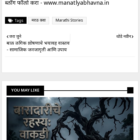
ब्लॉग फॉलो करा -
www.manatlyabhavna.in
मराठी कथा
Marathi Stories
Tags
जरा जुने
थोडे नवीन
बाल लैंगिक शोषणाचे भयावह वास्तव
- सामाजिक जनजागृती आणि उपाय
YOU MAY LIKE