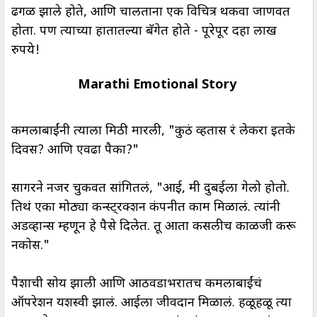
ढगळ झाले होते, आणि चालताना एक विचित्र थकवा जाणवत
होता. पण त्याच्या हातातल्या बॅगेत होते - पूरेपूर दहा लाख
रुपये!
Marathi Emotional Story
कमलाबाईंनी त्याला मिठी मारली, "कुठं व्हतास रं लेकरा इतके
दिवस? आणि एवढा पैका?"
सागरने नजर चुकवत सांगितलं, "आई, मी दुबईला गेलो होतो.
तिथं एका मोठ्या कन्स्ट्रक्शन कंपनीत काम मिळालं. त्यांनी
अडव्हान्स म्हणून हे पैसे दिलेत. तू आता कसलीच काळजी करू
नकोस."
पैशाची सोय झाली आणि आठवडाभरातच कमलाबाईंचं
ऑपरेशन यशस्वी झालं. आईला जीवदान मिळालं. हळूहळू त्या