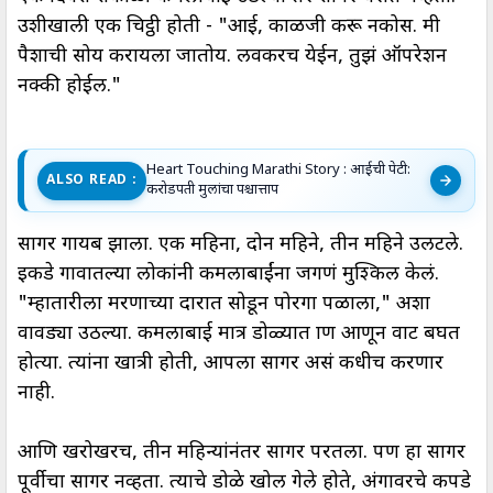
उशीखाली एक चिट्ठी होती - "आई, काळजी करू नकोस. मी
पैशाची सोय करायला जातोय. लवकरच येईन, तुझं ऑपरेशन
नक्की होईल."
Heart Touching Marathi Story : आईची पेटी:
ALSO READ :
करोडपती मुलांचा पश्चात्ताप
सागर गायब झाला. एक महिना, दोन महिने, तीन महिने उलटले.
इकडे गावातल्या लोकांनी कमलाबाईंना जगणं मुश्किल केलं.
"म्हातारीला मरणाच्या दारात सोडून पोरगा पळाला," अशा
वावड्या उठल्या. कमलाबाई मात्र डोळ्यात प्राण आणून वाट बघत
होत्या. त्यांना खात्री होती, आपला सागर असं कधीच करणार
नाही.
आणि खरोखरच, तीन महिन्यांनंतर सागर परतला. पण हा सागर
पूर्वीचा सागर नव्हता. त्याचे डोळे खोल गेले होते, अंगावरचे कपडे