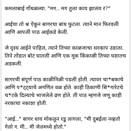
कमलाबाई गोंधळल्या. "मग... मग तुला काय झालंय रं?"
आईचा तो प्रश्न ऐकून सागरचा बांध फुटला. त्याने मान फिरवली
आणि आपली पाठ आईकडे केली.
जे दृश्य आईने पाहिलं, त्याने तिच्या काळजाचा थरकाप उडाला.
तिने तोंडात बोटं घातली आणि एक मूक किंकाळी तिच्या घशातच
अडकली.
सागरची संपूर्ण पाठ काळीनिळी पडली होती. त्यावर चा*बकाचे
आणि प*ट्ट्याचे अगणित वळ होते. काही ठिकाणी सि*गारेटचे
च*टके दिल्याचे भाजलेले व्रण होते. ती पाठ म्हणजे जणू काही
नरकाचा नकाशा होती.
"आई..." सागर धाय मोकलून रडू लागला, "मी दुबईला नव्हतो
गेलो ग. मी... मी जेलमध्ये होतो."