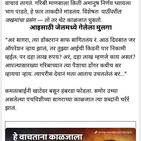
वाचावं लागतं. गरिबी माणसाला किती अमानुष निर्णय घ्यायला
भाग पाडते, हे फार ताकदीने मांडलंय. विशेषतः
पाठीवरील
जखमांचा प्रसंग
— तो तर थेट काळजात घुसतो.
आईसाठी जेलमध्ये गेलेला मुलगा
"अरं सागरा, त्या डॉक्टरानं साफ सांगितलंय रं. आठ दिवसात जर
ऑपरेशन न्हाय झालं, तर तुझ्या आईची किडनी पार निकामी
व्हईल. पर दहा लाख रुपय? अरं, दहा लाख म्हणजे काय असतं?
आपल्यासारख्या गरिबाच्यान त्या पैशाचा डोंगर कधीच सर
व्हायचा न्हाय. त्यापरीस देवानं मला आताच उचललेलं बरं..."
कमलाबाईंनी खाटेवर बसून हंबरडा फोडला. समोर उभ्या
असलेल्या पंचविशीच्या सागराच्या काळजात त्या शब्दांनी चर्रर्र
झालं.