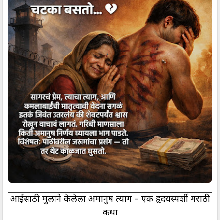
आईसाठी मुलाने केलेला अमानुष त्याग – एक हृदयस्पर्शी मराठी
कथा