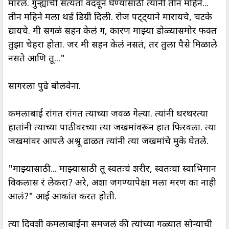
मारलं. गुन्ह्याची सत्यता वदवून घेण्यासाठी त्यांनी तीन महिने...
तीन महिने मला थर्ड डिग्री दिली. रोज पट्ट्याने मारायचे, चटके
द्यायचे. मी सगळं सहन केलं ग, कारण माझ्या डोळ्यासमोर फक्त
तुझा चेहरा होता. जर मी सहन केलं नसतं, तर तुला पैसे मिळाले
नसते आणि तू..."
सागरला पुढे बोलवेना.
कमलाबाई रांगत रांगत त्याच्या जवळ गेल्या. त्यांनी थरथरत्या
हातांनी त्याच्या पाठीवरच्या त्या जखमांवरून हात फिरवला. त्या
जखमांवर आपले अश्रू ढाळत त्यांनी त्या जखमांचे मुके घेतले.
"माझ्यासाठी... माझ्यासाठी तू स्वतःचं शरीर, स्वतःचा स्वाभिमान
विकलास रं लेकरा? अरे, अशा जगण्यापेक्षा मला मरण का नाही
आलं?" आई आकांत करत होती.
त्या दिवशी कमलाबाईंना समजलं की त्यांच्या गळ्यात सोन्याची