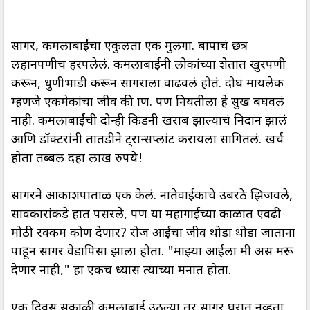
सागर, कमलाबाईंचा एकुलता एक मुलगा. बापाचं छत्र
लहानपणीच हरपलेलं. कमलाबाईंनी लोकांच्या शेतात खुरपणी
करून, धुणीभांडी करून सागराला वाढवलं होतं. दोघं मायलेक
म्हणजे एकमेकांचा जीव की प्राण. पण नियतीला हे सुख बघवलं
नाही. कमलाबाईंची दोन्ही किडनी खराब झाल्याचं निदान झालं
आणि डॉक्टरांनी तातडीने ट्रान्सप्लांट करायला सांगितलं. खर्च
होता तब्बल दहा लाख रुपये!
सागरने आकाशपाताळ एक केलं. नातेवाईकांचे उंबरठे झिजवले,
सावकारांकडे हात पसरले, पण या महागाईच्या काळात एवढी
मोठी रक्कम कोण देणार? रोज आईचा जीव थोडा थोडा जाताना
पाहून सागर वेडापिसा झाला होता. "माझ्या आईला मी असं मरू
देणार नाही," हा एकच ध्यास त्याच्या मनात होता.
एक दिवस सकाळी कमलाबाई उठल्या तर सागर घरात नव्हता.