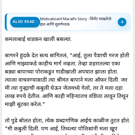
Motivatioanl Marathi Story : सिमेंट माखलेले
ALSO READ :
हात आणि सुवर्णपदक
कमलाबाई धाडकन खाली बसल्या.
सागरने हुंदके देत सत्य सांगितलं, "आई, तुला पैशाची गरज होती
आणि माझ्याकडे काहीच मार्ग नव्हता. तेव्हा शहरातल्या एका
बड्या बापाच्या पोराकडून गाडीखाली अपघात झाला होता.
त्याला वाचवण्यासाठी त्या श्रीमंत बापाने मला ऑफर दिली. जर
मी त्या गुन्ह्याची कबुली घेऊन जेलमध्ये गेलो, तर ते मला दहा
लाख रुपये देतील. आणि काही महिन्यातच वशिला लावून तिथून
माझी सुटका करेल."
तो पुढे बोलत होता, प्रत्येक शब्दागणिक आईचं काळीज तुटत होतं.
"मी कबुली दिली. पण आई, तिथल्या पोलिसांनी मला खूप