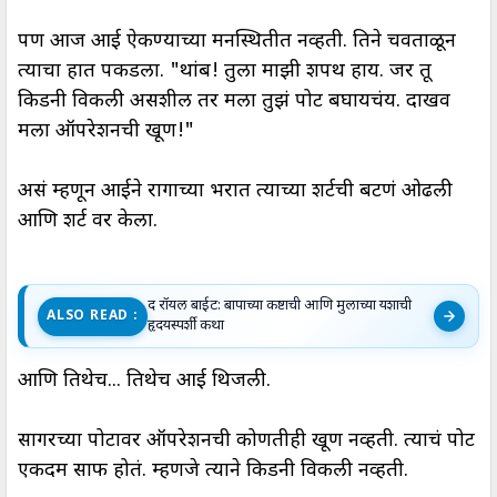
पण आज आई ऐकण्याच्या मनस्थितीत नव्हती. तिने चवताळून
त्याचा हात पकडला. "थांब! तुला माझी शपथ हाय. जर तू
किडनी विकली असशील तर मला तुझं पोट बघायचंय. दाखव
मला ऑपरेशनची खूण!"
असं म्हणून आईने रागाच्या भरात त्याच्या शर्टची बटणं ओढली
आणि शर्ट वर केला.
द रॉयल बाईट: बापाच्या कष्टाची आणि मुलाच्या यशाची
ALSO READ :
हृदयस्पर्शी कथा
आणि तिथेच... तिथेच आई थिजली.
सागरच्या पोटावर ऑपरेशनची कोणतीही खूण नव्हती. त्याचं पोट
एकदम साफ होतं. म्हणजे त्याने किडनी विकली नव्हती.