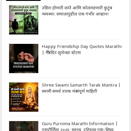
उशिरा होणारी लग्ने आणि कोलमडणारी कुटुंब
व्यवस्था: समाजापुढील एक गंभीर आव्हान!
Happy Friendship Day Quotes Marathi
| मैत्री दिन शुभेच्‍छा स्‍टेटस
Shree Swami Samarth Tarak Mantra |
स्वामी समर्थ तारक मंत्र संपूर्ण माहिती
Guru Purnima Marathi Information |
गुरुपौर्णिमा २०२६: महत्त्व, इतिहास गुरू-शिष्य