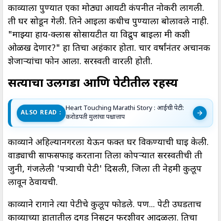
काव्याला पुण्यात एका मोठ्या आयटी कंपनीत नोकरी लागली.
ती घर सोडून गेली. तिने आईला कधीच पुण्याला बोलावले नाही.
"माझ्या हाय-क्लास सोसायटीत या विद्रुप बाईला मी कशी
ओळख देणार?" हा तिचा अहंकार होता. चार वर्षांनंतर अचानक
शेजाऱ्यांचा फोन आला. सरस्वती वारली होती.
सत्याचा उलगडा आणि पेटीतील रहस्य
Heart Touching Marathi Story : आईची पेटी:
ALSO READ :
करोडपती मुलांचा पश्चात्ताप
काव्याने अहिल्यानगरला येऊन फक्त घर विकण्याची घाई केली.
वाड्याची साफसफाई करताना तिला कोपऱ्यात सरस्वतीची ती
जुनी, गंजलेली 'पत्र्याची पेटी' दिसली, जिला ती नेहमी कुलूप
लावून ठेवायची.
काव्याने रागाने त्या पेटीचे कुलूप फोडले. पण... पेटी उघडताच
काव्याच्या हातातील दगड निसटून फरशीवर आदळला. तिचा