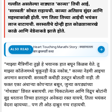
गल्लीत असलेल्या वाड्यात 'काव्या' तिची आई,
'सरस्वती' सोबत राहायची. काव्या अतिशय सुंदर आणि
महत्त्वाकांक्षी होती. पण तिला तिच्या आईची भयंकर
लाज वाटायची. सरस्वतीचे दोन्ही हात कोळशासारखे
काळे आणि वेडेवाकडे झाले होते.
Heart Touching Marathi Story : स्मशांनातला
ALSO READ :
बाप हृदयस्पर्शी कथा
"माझ्या मैत्रिणींना तुझे हे भयानक हात बघून किळस येते. तू
माझ्या कॉलेजमध्ये चुकूनही येऊ नकोस," काव्या नेहमी आईचा
अपमान करायची. सरस्वती कधीही उलटून बोलली नाही. ती
फक्त एका अंधाऱ्या कोपऱ्यात बसून, जुन्या कपड्यांच्या
'गोधड्या' शिवत बसायची. त्या चिकटलेल्या आणि विद्रुप बोटांनी
सुई धरताना तिच्या हातातून अनेकदा रक्त यायचे, तिला भयंकर
वेदना व्हायच्या... पण ती ओठ दाबून गप्प राहायची.