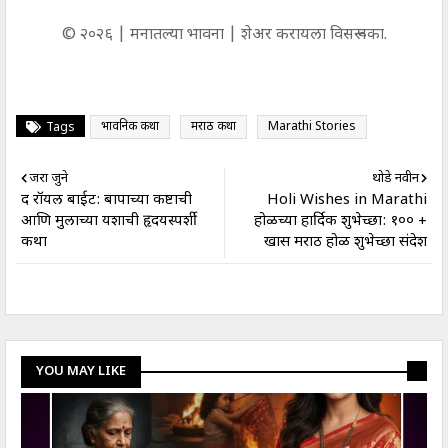
© २०२६ | मनातल्या भावना | शेअर करायला विसरू नका.
भावनिक कथा
मराठी कथा
Marathi Stories
Tags
जरा जुने
थोडे नवीन
द रॉयल बाईट: बापाच्या कष्टाची
Holi Wishes in Marathi
आणि मुलाच्या यशाची हृदयस्पर्शी
होळीच्या हार्दिक शुभेच्छा: १०० +
कथा
खास मराठी होळी शुभेच्छा संदेश
YOU MAY LIKE