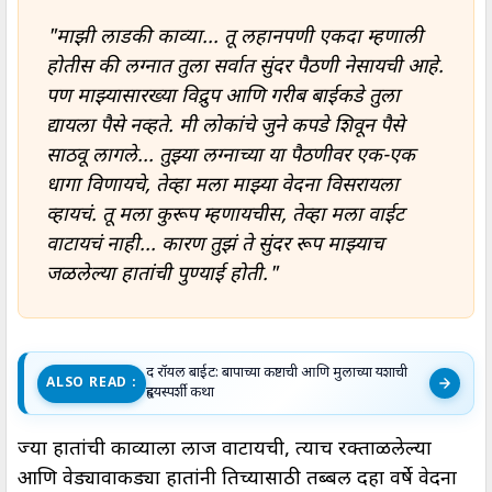
"माझी लाडकी काव्या... तू लहानपणी एकदा म्हणाली
होतीस की लग्नात तुला सर्वात सुंदर पैठणी नेसायची आहे.
पण माझ्यासारख्या विद्रुप आणि गरीब बाईकडे तुला
द्यायला पैसे नव्हते. मी लोकांचे जुने कपडे शिवून पैसे
साठवू लागले... तुझ्या लग्नाच्या या पैठणीवर एक-एक
धागा विणायचे, तेव्हा मला माझ्या वेदना विसरायला
व्हायचं. तू मला कुरूप म्हणायचीस, तेव्हा मला वाईट
वाटायचं नाही... कारण तुझं ते सुंदर रूप माझ्याच
जळलेल्या हातांची पुण्याई होती."
द रॉयल बाईट: बापाच्या कष्टाची आणि मुलाच्या यशाची
ALSO READ :
हृदयस्पर्शी कथा
ज्या हातांची काव्याला लाज वाटायची, त्याच रक्ताळलेल्या
आणि वेड्यावाकड्या हातांनी तिच्यासाठी तब्बल दहा वर्षे वेदना